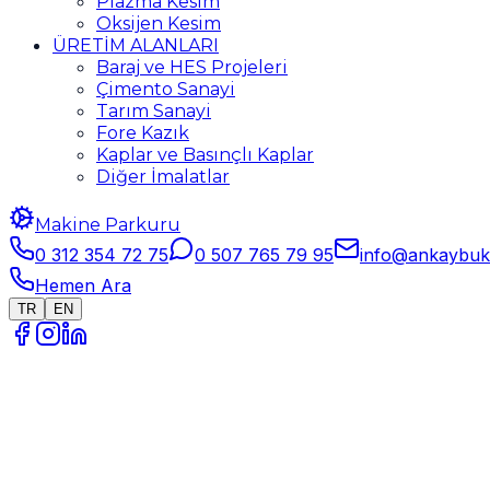
Plazma Kesim
Oksijen Kesim
ÜRETİM ALANLARI
Baraj ve HES Projeleri
Çimento Sanayi
Tarım Sanayi
Fore Kazık
Kaplar ve Basınçlı Kaplar
Diğer İmalatlar
Makine Parkuru
0 312 354 72 75
0 507 765 79 95
info@ankaybuk
Hemen Ara
TR
EN