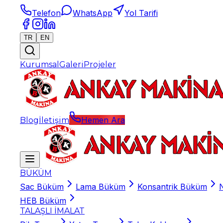
Telefon
WhatsApp
Yol Tarifi
TR
EN
Kurumsal
Galeri
Projeler
Hemen Ara
Blog
İletişim
BÜKÜM
Sac Büküm
Lama Büküm
Konsantrik Büküm
HEB Büküm
TALAŞLI İMALAT