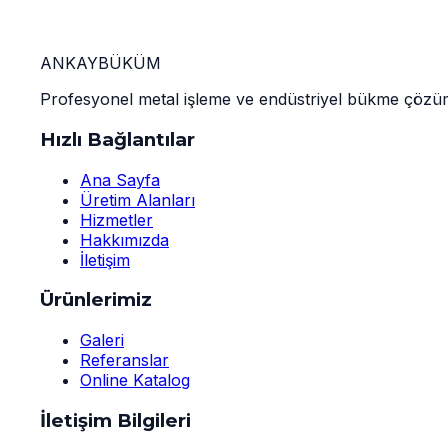
Anasayfa
İletişim
Bu sayfa için içerik bulunmamaktadır.
ANKAY
BÜKÜM
Profesyonel metal işleme ve endüstriyel bükme çözüm
Hızlı Bağlantılar
Ana Sayfa
Üretim Alanları
Hizmetler
Hakkımızda
İletişim
Ürünlerimiz
Galeri
Referanslar
Online Katalog
İletişim Bilgileri