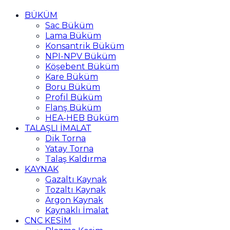
BÜKÜM
Sac Büküm
Lama Büküm
Konsantrik Büküm
NPI-NPV Büküm
Köşebent Büküm
Kare Büküm
Boru Büküm
Profil Büküm
Flanş Büküm
HEA-HEB Büküm
TALAŞLI İMALAT
Dik Torna
Yatay Torna
Talaş Kaldırma
KAYNAK
Gazaltı Kaynak
Tozaltı Kaynak
Argon Kaynak
Kaynaklı İmalat
CNC KESİM