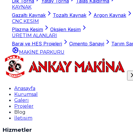
Dik Torna
Yatay Torna
Talaş Kaldırma
KAYNAK
Gazaltı Kaynak
Tozaltı Kaynak
Argon Kaynak
CNC KESİM
Plazma Kesim
Oksijen Kesim
ÜRETİM ALANLARI
Baraj ve HES Projeleri
Çimento Sanayi
Tarım Sa
MAKİNE PARKURU
Anasayfa
Kurumsal
Galeri
Projeler
Blog
İletişim
Hizmetler