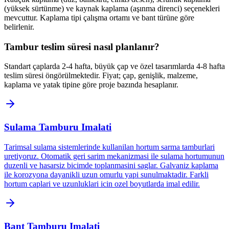
(yüksek sürtünme) ve kaynak kaplama (aşınma direnci) seçenekleri
mevcuttur. Kaplama tipi çalışma ortamı ve bant türüne göre
belirlenir.
Tambur teslim süresi nasıl planlanır?
Standart çaplarda 2-4 hafta, büyük çap ve özel tasarımlarda 4-8 hafta
teslim süresi öngörülmektedir. Fiyat; çap, genişlik, malzeme,
kaplama ve yatak tipine göre proje bazında hesaplanır.
Sulama Tamburu Imalati
Tarimsal sulama sistemlerinde kullanilan hortum sarma tamburlari
uretiyoruz. Otomatik geri sarim mekanizmasi ile sulama hortumunun
duzenli ve hasarsiz bicimde toplanmasini saglar. Galvaniz kaplama
ile korozyona dayanikli uzun omurlu yapi sunulmaktadir. Farkli
hortum caplari ve uzunluklari icin ozel boyutlarda imal edilir.
Bant Tamburu Imalati