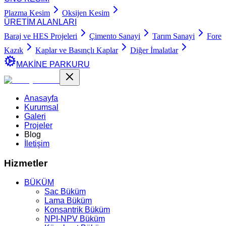
Plazma Kesim
Oksijen Kesim
ÜRETİM ALANLARI
Baraj ve HES Projeleri
Çimento Sanayi
Tarım Sanayi
Fore
Kazık
Kaplar ve Basınçlı Kaplar
Diğer İmalatlar
MAKİNE PARKURU
Anasayfa
Kurumsal
Galeri
Projeler
Blog
İletişim
Hizmetler
BÜKÜM
Sac Büküm
Lama Büküm
Konsantrik Büküm
NPI-NPV Büküm