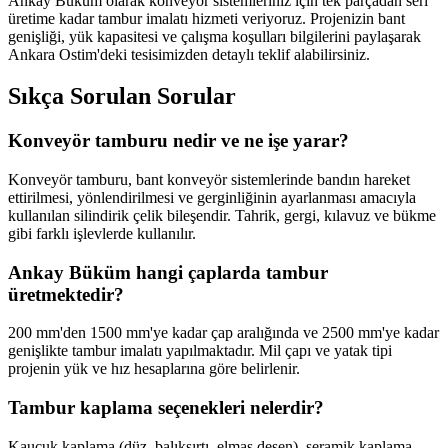
Ankay Büküm olarak konveyör sistemleriniz için tek parçadan seri
üretime kadar tambur imalatı hizmeti veriyoruz. Projenizin bant
genişliği, yük kapasitesi ve çalışma koşulları bilgilerini paylaşarak
Ankara Ostim'deki tesisimizden detaylı teklif alabilirsiniz.
Sıkça Sorulan Sorular
Konveyör tamburu nedir ve ne işe yarar?
Konveyör tamburu, bant konveyör sistemlerinde bandın hareket
ettirilmesi, yönlendirilmesi ve gerginliğinin ayarlanması amacıyla
kullanılan silindirik çelik bileşendir. Tahrik, gergi, kılavuz ve bükme
gibi farklı işlevlerde kullanılır.
Ankay Büküm hangi çaplarda tambur
üretmektedir?
200 mm'den 1500 mm'ye kadar çap aralığında ve 2500 mm'ye kadar
genişlikte tambur imalatı yapılmaktadır. Mil çapı ve yatak tipi
projenin yük ve hız hesaplarına göre belirlenir.
Tambur kaplama seçenekleri nelerdir?
Kauçuk kaplama (düz, balıksırtı, elmas desen), seramik kaplama