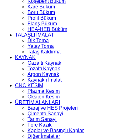
Köşebent Büküm
Kare Büküm
Boru Büküm
Profil Büküm
Flanş Büküm
HEA-HEB Büküm
TALAŞLI İMALAT
Dik Torna
Yatay Torna
Talaş Kaldırma
KAYNAK
Gazaltı Kaynak
Tozaltı Kaynak
Argon Kaynak
Kaynaklı İmalat
CNC KESİM
Plazma Kesim
Oksijen Kesim
ÜRETİM ALANLARI
Baraj ve HES Projeleri
Çimento Sanayi
Tarım Sanayi
Fore Kazık
Kaplar ve Basınçlı Kaplar
Diğer İmalatlar