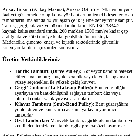
Ankay Büküm (Ankay Makina), Ankara Ostim'de 1983'ten bu yana
faaliyet göstermekte olup konveyör bantlarının temel bileşenleri olan
tamburların imalatında 40 yılı aşkın çelik işleme deneyimine sahiptir.
Tahrik, gergi, kılavuz ve bükme tamburlarını EN ISO 3834-2
kaynak kalite standartlarında, 200 mm'den 1500 mm'ye kadar çap
aralığında ve 2500 mm'ye kadar genişlikte üretmekteyiz.
Madencilik, çimento, enerji ve lojistik sektörlerinde güvenilir
konveyör tamburu çözümleri sunuyoruz.
Üretim Yetkinliklerimiz
Tahrik Tamburu (Drive Pulley):
Konveyör bandını hareket
ettiren ana tambur; kauçuk, seramik veya kaynak kaplamalı
yüzey seçenekleri ile yüksek çekiş kuvveti
Gergi Tamburu (Tail/Take-up Pulley):
Bant gerginliğini
ayarlayan ve bant dönüşünü sağlayan tambur; düz veya
labirent contali yatak yuvası tasarımları
Kılavuz Tamburu (Snub/Bend Pulley):
Bant güzergâhını
yönlendiren ve bant sarma açısını ayarlayan yardımcı
tamburlar
Özel Tamburlar:
Manyetik tambur, ağırlık ölçüm tamburu ve
kendinden temizlemeli tambur gibi projeye özel tasarımlar