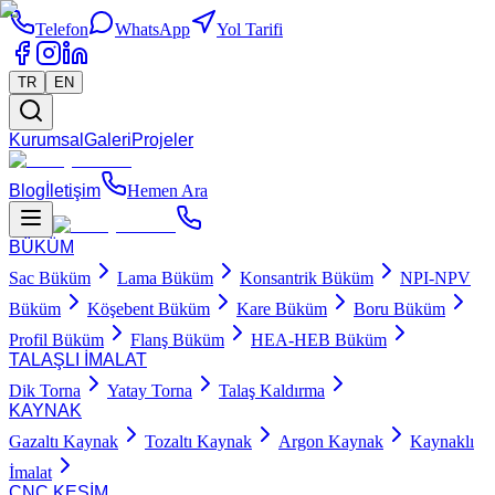
Telefon
WhatsApp
Yol Tarifi
TR
EN
Kurumsal
Galeri
Projeler
Blog
İletişim
Hemen Ara
BÜKÜM
Sac Büküm
Lama Büküm
Konsantrik Büküm
NPI-NPV
Büküm
Köşebent Büküm
Kare Büküm
Boru Büküm
Profil Büküm
Flanş Büküm
HEA-HEB Büküm
TALAŞLI İMALAT
Dik Torna
Yatay Torna
Talaş Kaldırma
KAYNAK
Gazaltı Kaynak
Tozaltı Kaynak
Argon Kaynak
Kaynaklı
İmalat
CNC KESİM