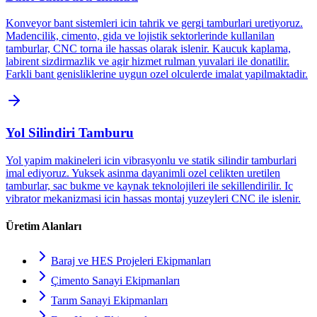
Konveyor bant sistemleri icin tahrik ve gergi tamburlari uretiyoruz.
Madencilik, cimento, gida ve lojistik sektorlerinde kullanilan
tamburlar, CNC torna ile hassas olarak islenir. Kaucuk kaplama,
labirent sizdirmazlik ve agir hizmet rulman yuvalari ile donatilir.
Farkli bant genisliklerine uygun ozel olculerde imalat yapilmaktadir.
Yol Silindiri Tamburu
Yol yapim makineleri icin vibrasyonlu ve statik silindir tamburlari
imal ediyoruz. Yuksek asinma dayanimli ozel celikten uretilen
tamburlar, sac bukme ve kaynak teknolojileri ile sekillendirilir. Ic
vibrator mekanizmasi icin hassas montaj yuzeyleri CNC ile islenir.
Üretim Alanları
Baraj ve HES Projeleri Ekipmanları
Çimento Sanayi Ekipmanları
Tarım Sanayi Ekipmanları