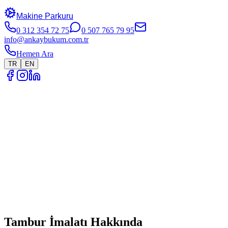
Makine Parkuru
0 312 354 72 75
0 507 765 79 95
info@ankaybukum.com.tr
Hemen Ara
TR
EN
Anasayfa
Üretim Alanları
Diğer İmalatlar
Tambur İmalatı Hakkında
Tambur İmalatı