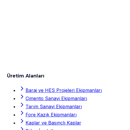
Auger imalatında teslim süresi ne
kadardır?
Standart çaplarda kova tipi auger üretimi 2-4
hafta, özel tasarım kaya augeri ve büyük
çaplı ekipmanlarda 4-6 hafta teslim süresi
öngörülmektedir. Fiyatlandırma çap,
malzeme, diş tipi ve adet bilgisine göre proje
bazında yapılır.
Üretim Alanları
Baraj ve HES Projeleri Ekipmanları
Çimento Sanayi Ekipmanları
Tarım Sanayi Ekipmanları
Fore Kazık Ekipmanları
Kaplar ve Basınçlı Kaplar