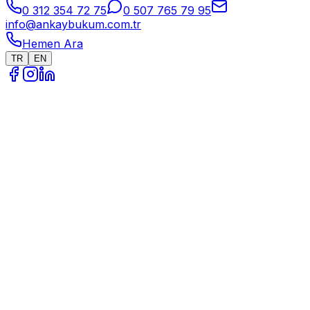
0 312 354 72 75
0 507 765 79 95
info@ankaybukum.com.tr
Hemen Ara
TR
EN
Anasayfa
Üretim Alanları
Fore Kazık Ekipmanları
Anger/Nüger İmalatı
Anger/Nüger İmalatı