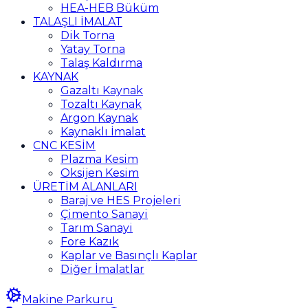
HEA-HEB Büküm
TALAŞLI İMALAT
Dik Torna
Yatay Torna
Talaş Kaldırma
KAYNAK
Gazaltı Kaynak
Tozaltı Kaynak
Argon Kaynak
Kaynaklı İmalat
CNC KESİM
Plazma Kesim
Oksijen Kesim
ÜRETİM ALANLARI
Baraj ve HES Projeleri
Çimento Sanayi
Tarım Sanayi
Fore Kazık
Kaplar ve Basınçlı Kaplar
Diğer İmalatlar
Makine Parkuru