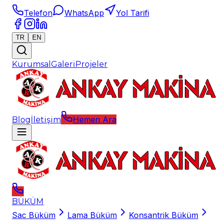
Telefon
WhatsApp
Yol Tarifi
TR
EN
Kurumsal
Galeri
Projeler
Hemen Ara
Blog
İletişim
BÜKÜM
Sac Büküm
Lama Büküm
Konsantrik Büküm