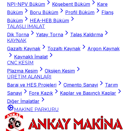
NPI-NPV Büküm
Köşebent Büküm
Kare
Büküm
Boru Büküm
Profil Büküm
Flanş
Büküm
HEA-HEB Büküm
TALAŞLI İMALAT
Dik Torna
Yatay Torna
Talaş Kaldırma
KAYNAK
Gazaltı Kaynak
Tozaltı Kaynak
Argon Kaynak
Kaynaklı İmalat
CNC KESİM
Plazma Kesim
Oksijen Kesim
ÜRETİM ALANLARI
Baraj ve HES Projeleri
Çimento Sanayi
Tarım
Sanayi
Fore Kazık
Kaplar ve Basınçlı Kaplar
Diğer İmalatlar
MAKİNE PARKURU